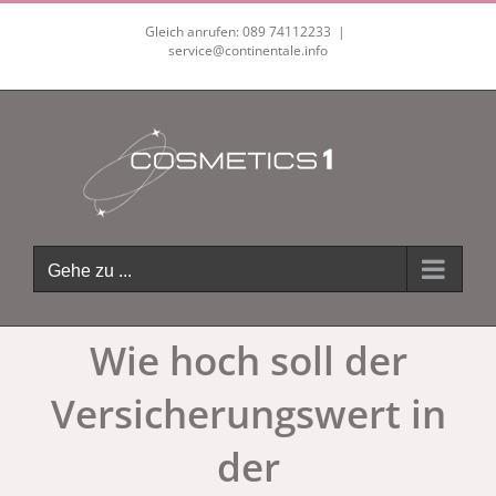
Zum
Gleich anrufen: 089 74112233
|
Inhalt
service@continentale.info
springen
Gehe zu ...
Wie hoch soll der
Versicherungswert in
der