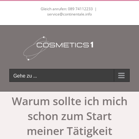
Zum
Gleich anrufen: 089 74112233
|
Inhalt
service@continentale.info
springen
Gehe zu ...
Warum sollte ich mich
schon zum Start
meiner Tätigkeit